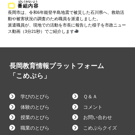
番組内容
長岡市は、令和6年能登半島地震で被災した石川県へ、救助活
動や被害状況の調査のため職員を派遣しました。
派遣職員が、現地での活動を市長に報告した様子を市政ニュー
ス動画（3分21秒）でご紹介します
長岡教育情報プラットフォーム
「こめぷら」
学びのとびら
Ｑ＆Ａ
体験のとびら
コメント
授業のとびら
お問い合わせ
職業のとびら
こめぷらクイズ