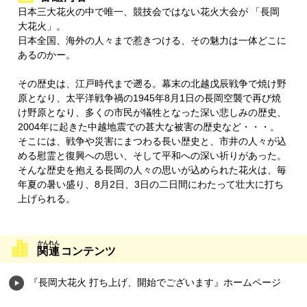
日本三大花火の中で唯一、競技会ではない花火大会が 「長岡
大花火」。
日本全国、海外の人々まで惹きつける、その魅力は一体どこに
あるのかー。
その歴史は、江戸時代まで遡る。幕末の北越戊辰戦争で焼け野
原となり、太平洋戦争禍の1945年8月1日の長岡空襲で再び焼
け野原となり、多くの市民が犠牲となった深い悲しみの歴史、
2004年に起きた中越地震での甚大な被害の歴史など・・・。
そこには、戦争や災害にまつわる長い歴史と、市井の人々が込
める慰霊と復興への思い、そして平和への深い祈りがあった。
そんな歴史を抱える長岡の人々の思いが込められた花火は、毎
年夏の暑い盛り、8月2日、3日の二日間にわたって壮大に打ち
上げられる。
関連
コンテンツ
『長岡大花火 打ち上げ、開始でございます』ホームページ