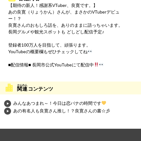
【期待の新人！感謝系VTuber、良寛です。】
あの良寛（りょうかん）さんが、まさかのVTuberデビュ
ー！？
良寛さんのおもしろ話を、ありのままに語っちゃいます。
長岡グルメや観光スポットも どしどし配信予定♪
登録者100万人を目指して、頑張ります。
YouTubeの概要欄もぜひチェックしてね
■配信情報■ 長岡市公式YouTubeにて配信中
関連
コンテンツ
みんなあつまれ～！今日は恋バナの時間です
あの有名人も良寛さん推し！？良寛さんの書☆彡