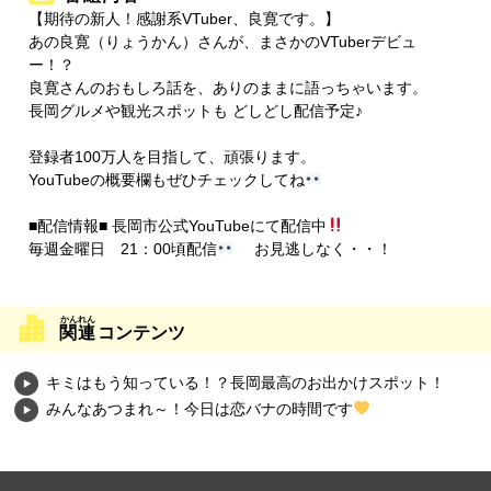
【期待の新人！感謝系VTuber、良寛です。】
あの良寛（りょうかん）さんが、まさかのVTuberデビュ
ー！？
良寛さんのおもしろ話を、ありのままに語っちゃいます。
長岡グルメや観光スポットも どしどし配信予定♪
登録者100万人を目指して、頑張ります。
YouTubeの概要欄もぜひチェックしてね
■配信情報■ 長岡市公式YouTubeにて配信中
毎週金曜日 21：00頃配信
お見逃しなく・・！
関連
コンテンツ
キミはもう知っている！？長岡最高のお出かけスポット！
みんなあつまれ～！今日は恋バナの時間です