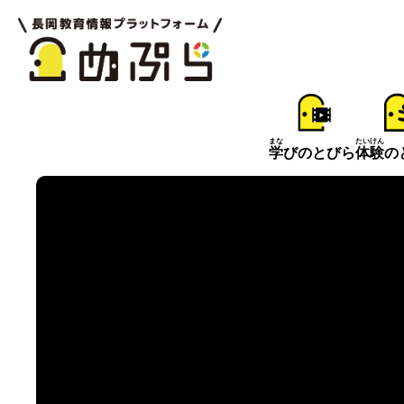
まな
たいけん
学
びのとびら
体験
の