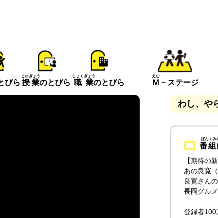
えむ
じゅぎょう
しょくぎょう
とびら
Ｍ
－ステージ
授業
のとびら
職業
のとびら
わし、や
番組
【期待の新
あの良寛（
良寛さんの
長岡グルメ
登録者10