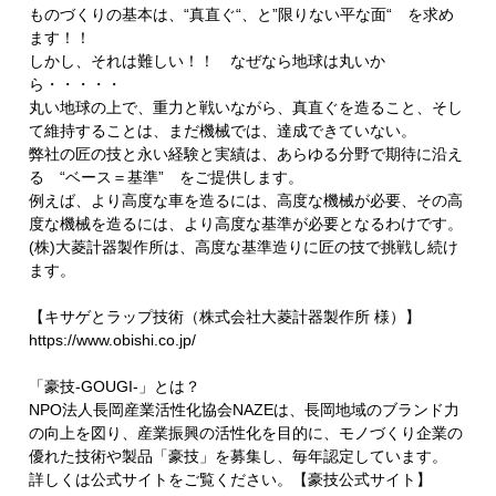
ものづくりの基本は、“真直ぐ“、と”限りない平な面“ を求め
ます！！
しかし、それは難しい！！ なぜなら地球は丸いか
ら・・・・・
丸い地球の上で、重力と戦いながら、真直ぐを造ること、そし
て維持することは、まだ機械では、達成できていない。
弊社の匠の技と永い経験と実績は、あらゆる分野で期待に沿え
る “ベース＝基準” をご提供します。
例えば、より高度な車を造るには、高度な機械が必要、その高
度な機械を造るには、より高度な基準が必要となるわけです。
(株)大菱計器製作所は、高度な基準造りに匠の技で挑戦し続け
ます。
【キサゲとラップ技術（株式会社大菱計器製作所 様）】
https://www.obishi.co.jp/​
「豪技-GOUGI-」とは？
NPO法人長岡産業活性化協会NAZEは、長岡地域のブランド力
の向上を図り、産業振興の活性化を目的に、モノづくり企業の
優れた技術や製品「豪技」を募集し、毎年認定しています。
詳しくは公式サイトをご覧ください。【豪技公式サイト】