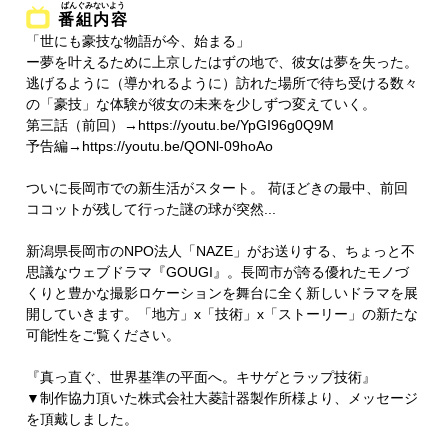
番組内容
「世にも豪技な物語が今、始まる」
ー夢を叶えるために上京したはずの地で、彼女は夢を失った。
逃げるように（導かれるように）訪れた場所で待ち受ける数々
の「豪技」な体験が彼女の未来を少しずつ変えていく。
第三話（前回）→https://youtu.be/YpGI96g0Q9M
予告編→https://youtu.be/QONl-09hoAo​​​
ついに長岡市での新生活がスタート。 荷ほどきの最中、前回
ココットが残して行った謎の球が突然...
新潟県長岡市のNPO法人「NAZE」がお送りする、ちょっと不
思議なウェブドラマ『GOUGI』。長岡市が誇る優れたモノづ
くりと豊かな撮影ロケーションを舞台に全く新しいドラマを展
開していきます。「地方」x「技術」x「ストーリー」の新たな
可能性をご覧ください。
『真っ直ぐ、世界基準の平面へ。キサゲとラップ技術』
▼制作協力頂いた株式会社大菱計器製作所様より、メッセージ
を頂戴しました。