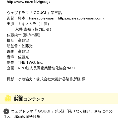
http://www.naze.biz/gougi/​​​
ウェブドラマ『 GOUGI 』第三話
監督・脚本：Pineapple-man（https://pineapple-man.com​​​)
出演：ミキノムラ（主演）
永井 崇裕（協力出演）
佐藤純一 (協力出演）
撮影：高野宙
助監督：佐藤光
編集：高野宙
音声：佐藤光
制作：THE TWO, Inc.
企画：NPO法人長岡産業活性化協会NAZE
撮影ロケ地協力：株式会社大菱計器製作所様 様
関連
コンテンツ
ウェブドラマ『 GOUGI 』第5話「限りなく細い、さらにその
先へ。極細線製造技術」