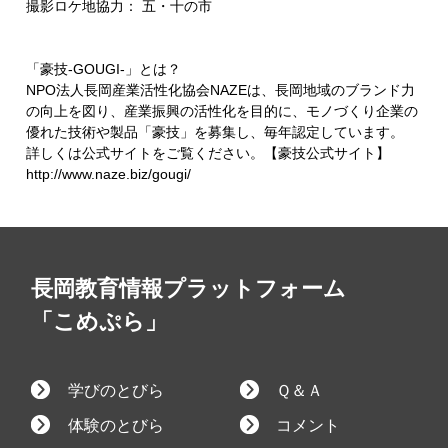
撮影ロケ地協力： 五・十の市
「豪技-GOUGI-」とは？
NPO法人長岡産業活性化協会NAZEは、長岡地域のブランド力
の向上を図り、産業振興の活性化を目的に、モノづくり企業の
優れた技術や製品「豪技」を募集し、毎年認定しています。
詳しくは公式サイトをご覧ください。【豪技公式サイト】
http://www.naze.biz/gougi/
長岡教育情報プラットフォーム
「こめぷら」
学びのとびら
Ｑ＆Ａ
体験のとびら
コメント