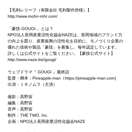
【毛利レリーフ（有限会社 毛利製作所様）】
http://www.mohri-mhr.com/
「豪技-GOUGI-」とは？
NPO法人長岡産業活性化協会NAZEは、長岡地域のブランド力
の向上を図り、産業振興の活性化を目的に、モノづくり企業の
優れた技術や製品「豪技」を募集し、毎年認定しています。
詳しくは公式サイトをご覧ください。【豪技公式サイト】
http://www.naze.biz/gougi/​​​
ウェブドラマ『 GOUGI 』最終話
監督・脚本：Pineapple-man（https://pineapple-man.com​​​)
出演：ミキノムラ（主演）
撮影：高野宙
編集：高野宙
音声：高野宙
制作：THE TWO, Inc.
企画：NPO法人長岡産業活性化協会NAZE