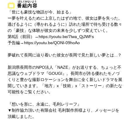
番組内容
「世にも豪技な物語が今、始まる」
ー夢を叶えるために上京したはずの地で、彼女は夢を失った。
逃げるように（導かれるように）訪れた場所で待ち受ける数々
の「豪技」な体験が彼女の未来を少しずつ変えていく。
第8話（前回）→https://youtu.be/7lwa_QjJWFs
予告編→https://youtu.be/QONl-09hoAo​​​
夢破れて長岡に辿り着いた彼女が長岡で見た新しい夢とは...？
新潟県長岡市のNPO法人「NAZE」がお送りする、ちょっと不
思議なウェブドラマ『GOUGI』。長岡市が誇る優れたモノづ
くりと豊かな撮影ロケーションを舞台に全く新しいドラマを展
開していきます。「地方」x「技術」x「ストーリー」の新たな
可能性をご覧ください。
『想いを形に、永遠に。毛利レリーフ』
▼制作協力頂いた有限会社 毛利製作所様より、メッセージを
頂戴しました。