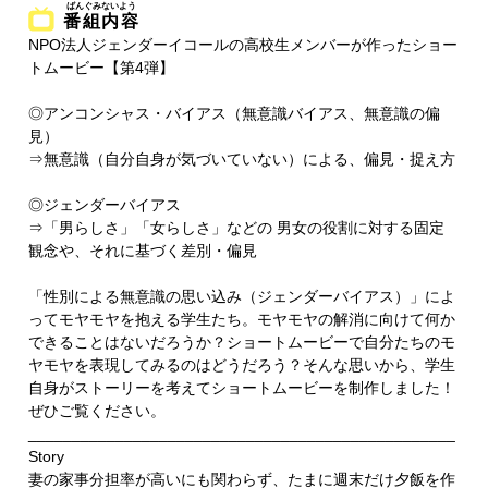
番組内容
NPO法人ジェンダーイコールの高校生メンバーが作ったショー
トムービー【第4弾】
◎アンコンシャス・バイアス（無意識バイアス、無意識の偏
見）
⇒無意識（自分自身が気づいていない）による、偏見・捉え方
◎ジェンダーバイアス
⇒「男らしさ」「女らしさ」などの 男女の役割に対する固定
観念や、それに基づく差別・偏見
「性別による無意識の思い込み（ジェンダーバイアス）」によ
ってモヤモヤを抱える学生たち。モヤモヤの解消に向けて何か
できることはないだろうか？ショートムービーで自分たちのモ
ヤモヤを表現してみるのはどうだろう？そんな思いから、学生
自身がストーリーを考えてショートムービーを制作しました！
ぜひご覧ください。
_________________________________________________
Story
妻の家事分担率が高いにも関わらず、たまに週末だけ夕飯を作