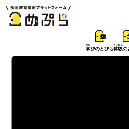
まな
たいけん
学
びのとびら
体験
の