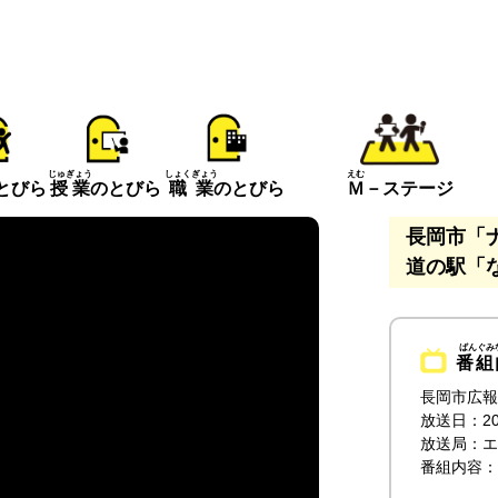
えむ
じゅぎょう
しょくぎょう
とびら
Ｍ
－ステージ
授業
のとびら
職業
のとびら
長岡市「
道の駅「
番組
長岡市広報
放送日：20
放送局：エ
番組内容：