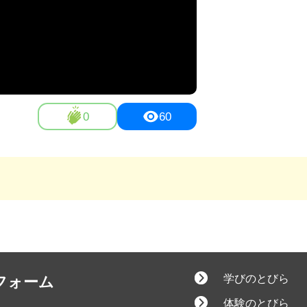
0
60
学びのとびら
フォーム
体験のとびら