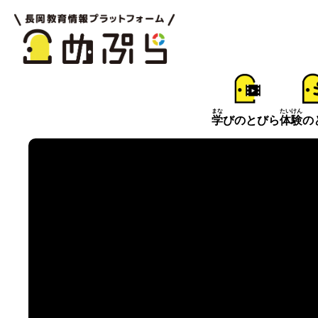
まな
たいけん
学
びのとびら
体験
の