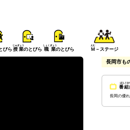
えむ
じゅぎょう
しょくぎょう
とびら
Ｍ
－ステージ
授業
のとびら
職業
のとびら
長岡市も
番組
長岡の優れ