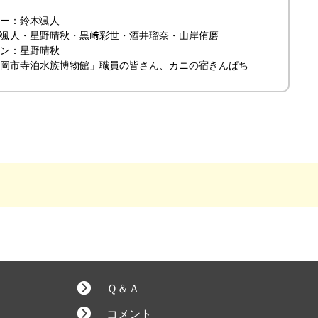
ー：鈴木颯人
颯人・星野晴秋・黒﨑彩世・酒井瑠奈・山岸侑磨
ン：星野晴秋
岡市寺泊水族博物館」職員の皆さん、カニの宿きんぱち
Ｑ＆Ａ
コメント