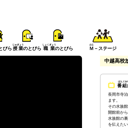
えむ
じゅぎょう
しょくぎょう
とびら
Ｍ
－ステージ
授業
のとびら
職業
のとびら
中越高校放
番組
長岡市寺泊
ます。
その水族館
開館前から
水族館の裏
を伝えたい