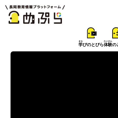
まな
たいけん
学
びのとびら
体験
の